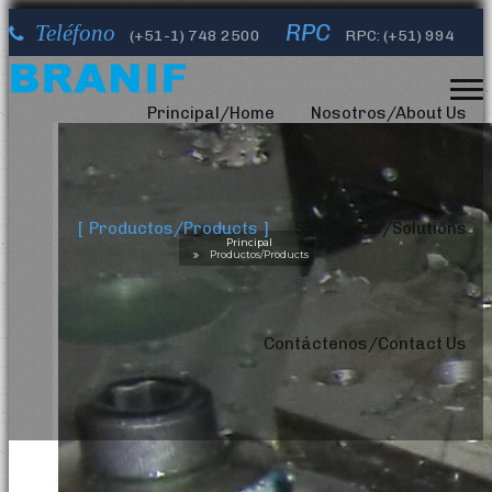
RPC
Teléfono
(+51-1)
748 2500
RPC: (+51) 994
Correos Electrónicos
632 610
info@branifperu.com
Principal/Home
Nosotros/About Us
Productos/Products
Soluciones/Solutions
Principal
Productos/Products
Contáctenos/Contact Us