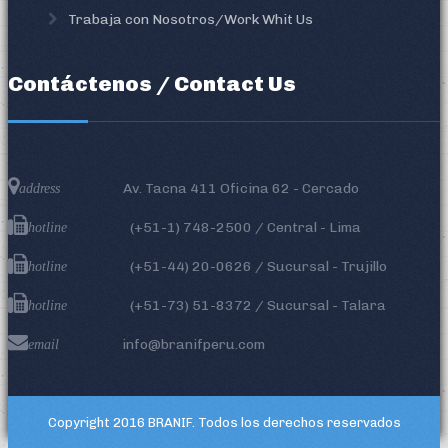
Trabaja con Nosotros/Work Whit Us
Contáctenos / Contact Us
Av. Tacna 411 Oficina 62 - Cercado
address
(+51-1)
748-2500
/ Central - Lima
hotline
(+51-44) 20-0626 / Sucursal - Trujillo
hotline
(+51-73) 51-8372 / Sucursal - Talara
hotline
info@branifperu.com
email
Copyright 2016
BRANIF
. Todos los derechos reservados