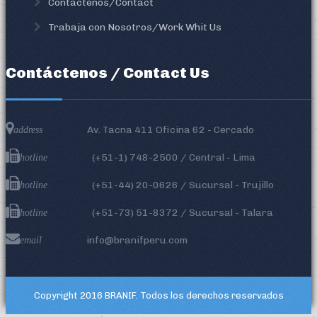
Contactenos/Contact
Trabaja con Nosotros/Work Whit Us
Contáctenos / Contact Us
Av. Tacna 411 Oficina 62 - Cercado
address
(+51-1)
748-2500
/ Central - Lima
hotline
(+51-44) 20-0626 / Sucursal - Trujillo
hotline
(+51-73) 51-8372 / Sucursal - Talara
hotline
info@branifperu.com
email
Copyright 2016
BRANIF
. Todos los derechos reservados