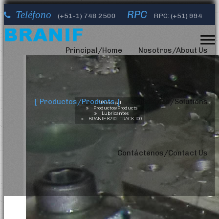
RPC
Teléfono
(+51-1)
748 2500
RPC: (+51) 994
Correos Electrónicos
632 610
info@branifperu.com
Principal/Home
Nosotros/About Us
Productos/Products
Soluciones/Solutions
Principal
Productos/Products
Lubricantes
BRANIF 8210 - TRACK 100
Contáctenos/Contact Us