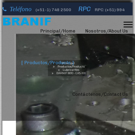
RPC
Teléfono
(+51-1)
748 2500
RPC: (+51) 994
Correos Electrónicos
632 610
info@branifperu.com
Principal/Home
Nosotros/About Us
Productos/Products
Soluciones/Solutions
Principal
Productos/Products
Lubricantes
BRANIF 8010 - GRS-100
Contáctenos/Contact Us