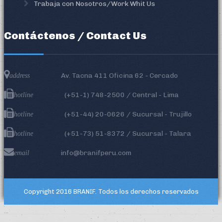
Trabaja con Nosotros/Work Whit Us
Contáctenos / Contact Us
Av. Tacna 411 Oficina 62 - Cercado
address
(+51-1)
748-2500
/ Central - Lima
hotline
(+51-44) 20-0626 / Sucursal - Trujillo
hotline
(+51-73) 51-8372 / Sucursal - Talara
hotline
info@branifperu.com
email
Copyright 2016
BRANIF
. Todos los derechos reservados
...